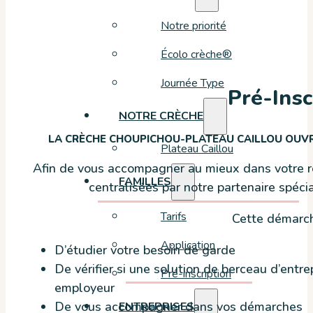
Notre priorité
Écolo crèche®
Journée Type
Pré-Insc
NOTRE CRÈCHE
LA CRÈCHE CHOUPICHOU-PLATEAU CAILLOU OUVRI
Plateau Caillou
Afin de vous accompagner au mieux dans votre r
FAMILLES
centralisées par notre partenaire spéci
Tarifs
Cette démarch
Application
D’étudier votre besoin de garde
De vérifier si une solution de berceau d’entr
Pré-inscription
employeur
De vous accompagner dans vos démarches
ENTREPRISES